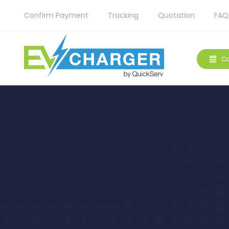
Confirm Payment
Tracking
Quotation
FAQ
C